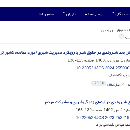
ویسندگان
ارسال مقاله
داوران
تماس با ما
 =
حقوق شهروندی
2
ات:
ش بعد شهروندی در حقوق شهر با رویکرد مدیریت شهری (مورد مطالعه: کشور تر
113-138
10.22052/IJCS.2024.255006
 پرنا کاظمیان
870.2 K
ه
اصل مقاله
ق شهروندی در ارتقای زندگی شهری و مشارکت مردم
139-165
10.22052/IJCS.2023.253219
ند؛ عباس تقدسی نژاد