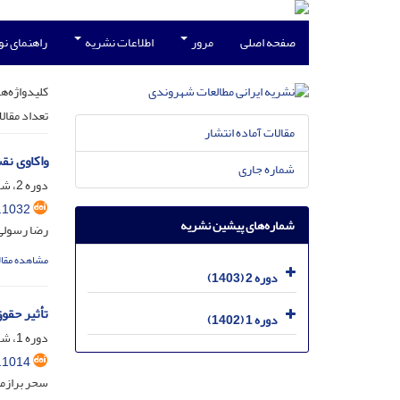
صفحه اصلی
مرور
اطلاعات نشریه
راهنمای ن
کلیدواژه‌ها
تعداد مقال
مقالات آماده انتشار
واکاوی نق
شماره جاری
دوره 2، شماره 1، فروردین 1403، صفحه
.1032
شماره‌های پیشین نشریه
رضا رسولی؛
مشاهده مقال
دوره 2 (1403)
تأثیر حقو
دوره 1 (1402)
دوره 1، شماره 1، مهر 1402، صفحه
.1014
سحر برازم