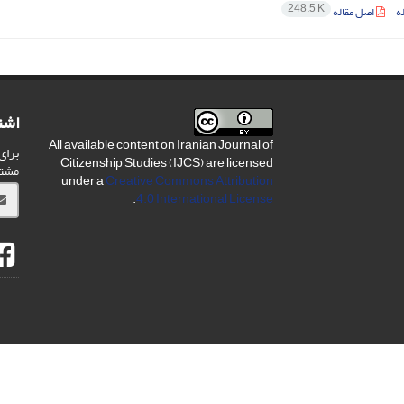
248.5 K
ه
اصل مقاله
اشت
All available content on Iranian Journal of
برای
Citizenship Studies (IJCS) are licensed
مشت
under a
Creative Commons Attribution
.
4.0 International License