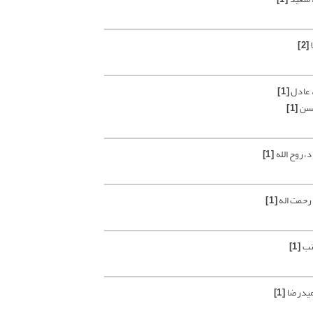
ا
[2]
 عادل
[1]
حسن
[1]
، روح الله
[1]
رحمت اله
[1]
نب
[1]
میدرضا
[1]