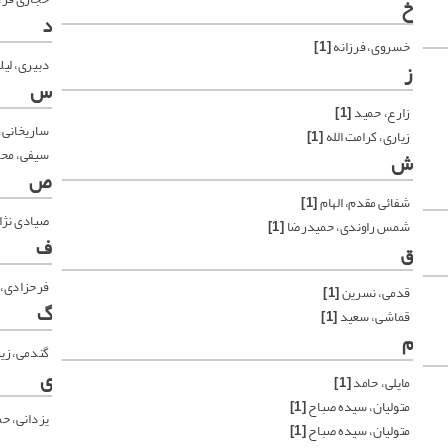
خ
د
خسروی، فرزانه
[1]
دبیری، لیل
ز
س
زارع، حمید
[1]
ساریخانی،
زیاری، کرامت الله
[1]
سیفی، م
ش
ص
شفائی مقدم، الهام
[1]
صیادی نژاد
شمس راوندی، حمیدرضا
[1]
ف
ق
فرحزادی، 
قدمی، نسرین
[1]
گ
قماشی، سعید
[1]
م
گندمی، زی
ی
مایلی، حامد
[1]
متولیان، سیده صباح
[1]
یزدانی، ح
متولیان، سیده صباح
[1]