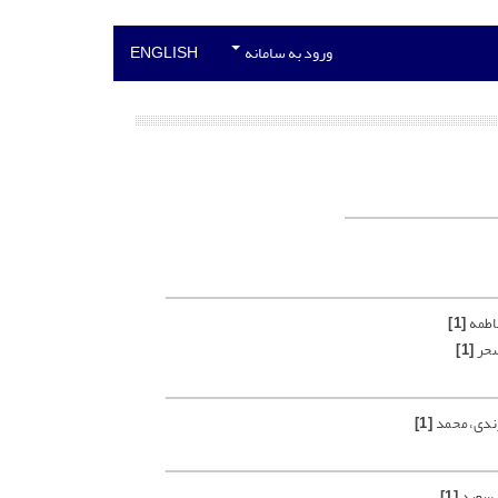
ورود به سامانه
ENGLISH
فاطمه
[1]
سحر
[1]
ندی، محمد
[1]
 سعید
[1]