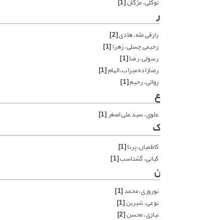
توکلی، مژگان
[1]
ر
رازقی مله، هادی
[2]
رحیمی چسلی، زهرا
[1]
رسولی، رضا
[1]
رضازاده میراب، الهام
[1]
روائی، رحیم
[1]
ع
علوی، سید علی اصغر
[1]
ک
کاظمیان، پرنا
[1]
کیانی، گشتاسب
[1]
ن
نوروزی، محمد
[1]
نوعی، شیرین
[1]
نیازی، محسن
[2]