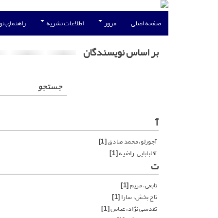
صفحه اصلی
مرور
اطلاعات نشریه
راهنمای ن
بر اساس نویسندگان
جستجو
آ
آجورلو، محمد صادق
[1]
آقابابایی، راضیه
[1]
ت
تابعی، مریم
[1]
تاج بخش، سارا
[1]
تقدسی نژاد، عباس
[1]