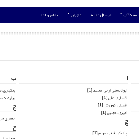
ویسندگان
ارسال مقاله
داوران
تماس با ما
ا
ب
ابوالحسنی ارانی، محمد
[1]
بختیاری، 
افشاری، علی
[1]
برازمند، 
ج
افضلی، کوروش
[1]
امیری، مجتبی
[1]
جعفری هر
چ
ح
چک کن فینی، مریم
[1]
حجازی فر،