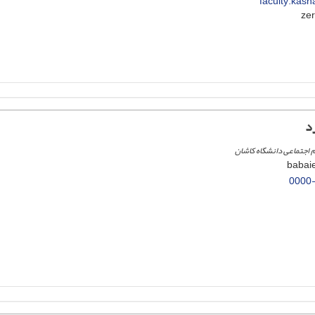
faculty.kash
د
 اجتماعی دانشگاه کاشان
0000