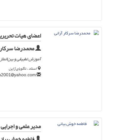
اعضای هیات تحریریه
محمدرضا سرکار آ
آموزش تطبیقی و بین‌الملل
استاد ، ناگویای ژاپن
yahoo.com
allameh2001
مدیر علمی و اجرایی
فاطمه خوش بیان