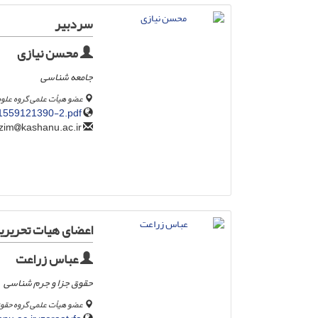
سردبیر
محسن نیازی
جامعه شناسی
عضو هیأت علمی گروه علوم
y/1559121390-2.pdf
kashanu.ac.ir
niazim
اعضای هیات تحریری
عباس زراعت
حقوق جزا و جرم شناسی
عضو هیأت علمی گروه حقوق