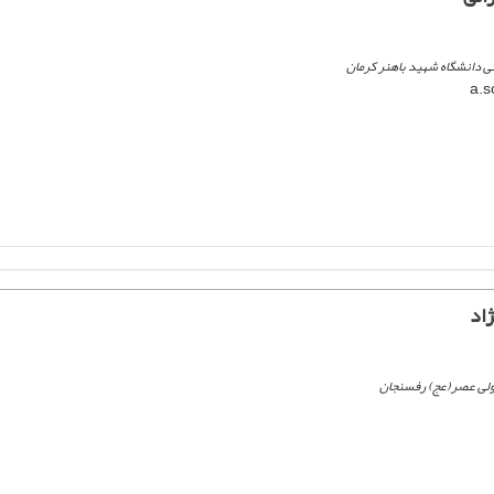
ی دانشگاه شهید باهنر کرمان
اد
ولی عصر(عج) رفسنجان