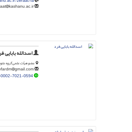
anu.ac.ir/zeraat/fa
kashanu.ac.ir
zeraat
اسدالله بابایی فر
عضو هیأت علمی گروه علوم
gmail.com
babaiefardm
-0002-7021-0594‌