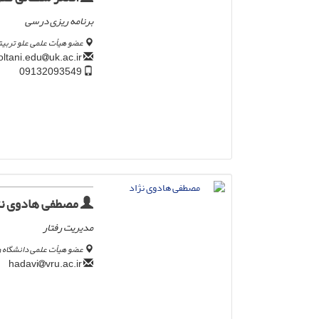
برنامه ریزی درسی
عضو هیأت علمی علو تربیت
uk.ac.ir
a.soltani.edu
09132093549
مصطفی هادوی نژ
مدیریت رفتار
عضو هیأت علمی دانشگاه 
vru.ac.ir
hadavi