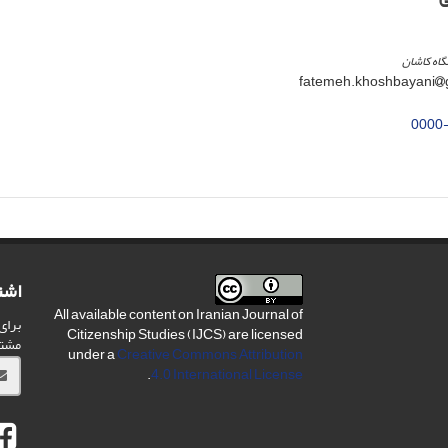
اه کاشان
0000
اشت
All available content on Iranian Journal of
برای
Citizenship Studies (IJCS) are licensed
مشت
under a
Creative Commons Attribution
.
4.0 International License