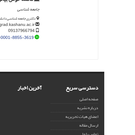
جامعه شناسی
دکتری جامعه شناسی دانشگ
grad.kashanu.ac.ir
fatemeh.khoshbayani
09137966794
-0001-8855-3619
دسترسی سریع
آخرین اخبار
صفحه اصلی
درباره نشریه
اعضای هیات تحریریه
ارسال مقاله
تماس با ما