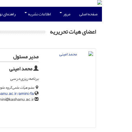
صفحه اصلی
مرور
اطلاعات نشریه
راهنمای ن
اعضای هیات تحریریه
مدیر مسئول
محمد امینی
برنامه ریزی درسی
عضو هیأت علمی گروه علوم
hanu.ac.ir/amini/fa
kashanu.ac.ir
m.amini