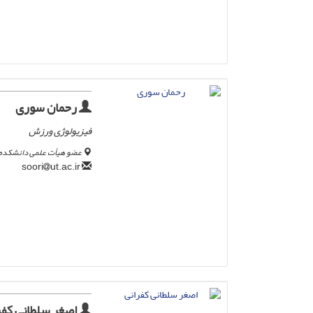
رحمان سوری
فیزیولوژی ورزش
عضو هیأت علمی دانشکده 
ut.ac.ir
soori
اصغر سلطانی کفر