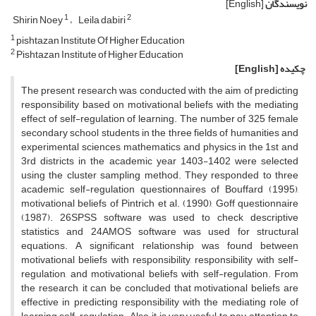
نویسندگان
[English]
1
2
Shirin Noey
Leila dabiri
1
pishtazan Institute Of Higher Education
2
Pishtazan Institute of Higher Education
چکیده
[English]
The present research was conducted with the aim of predicting
responsibility based on motivational beliefs with the mediating
effect of self-regulation of learning. The number of 325 female
secondary school students in the three fields of humanities and
experimental sciences, mathematics and physics in the 1st and
3rd districts in the academic year 1403-1402 were selected
using the cluster sampling method. They responded to three
academic self-regulation questionnaires of Bouffard (1995),
motivational beliefs of Pintrich et al. (1990), Goff questionnaire
(1987). 26SPSS software was used to check descriptive
statistics and 24AMOS software was used for structural
equations. A significant relationship was found between
motivational beliefs with responsibility, responsibility with self-
regulation, and motivational beliefs with self-regulation. From
the research, it can be concluded that motivational beliefs are
effective in predicting responsibility with the mediating role of