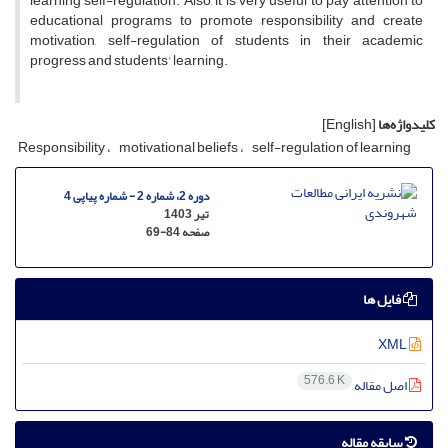
learning self-regulation. Also, it is very useful to pay attention to
educational programs to promote responsibility and create
motivation, self-regulation of students in their academic
progress and students' learning.
کلیدواژه‌ها
[English]
Responsibility
motivational beliefs
self-regulation of learning
دوره 2، شماره 2 - شماره پیاپی 4
تیر 1403
صفحه
69-84
فایل ها
XML
576.6 K
اصل مقاله
سابقه مقاله