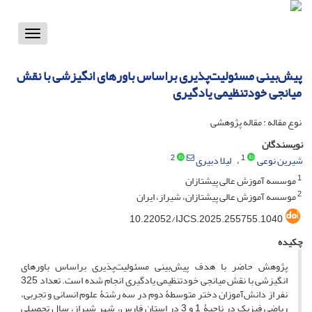
Toggle
vigation
پیش‌بینی مسئولیت‌پذیری براساس باورهای انگیزشی با نقش
میانجی خودتنظیمی یادگیری
نوع مقاله : مقاله پژوهشی
نویسندگان
2
1
شیرین نوعی
لیلا دبیری
1
موسسه آموزش عالی پیشتازان
2
موسسه آموزش عالی پیشتازان، شیراز، ایران
10.22052/IJCS.2025.255755.1040
چکیده
پژوهش حاضر با هدف پیش‌بینی مسئولیت‌پذیری براساس باورهای
انگیزشی با نقش میانجی خودتنظیمی یادگیری انجام شده است. تعداد 325
نفر از دانش‌آموزان دختر متوسطۀ دوم در سه رشتۀ علوم انسانی و تجربی،
ریاضی فیزیک در ناحیۀ 1 و 3 در استان فارس، شهر شیراز، سال تحصیلی