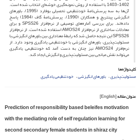
1402-1403 با استفاده از روش نمونه‌گیری خوشه‌ای انتخاب شده است.
آن‌ها به سه پرسش‌نامۀ خودتنظیمی تحصیلی بوفارد (1995)، باورهای
انگیزشی پینتریچ و همکاران (1990)، پرسش‌نامۀ گاف (1984) پاسخ
داده‌اند. برای بررسی آماره‌های توصیفی از نرم‌افزار SPSS26 و برای
معادلات ساختاری از نرم‌افزار AMOS24 استفاده شده است. از نرم‌افزار
SPSS26 این نتیجه حاصل شد که رابطۀ معناداری بین باورهای انگیزشی با
مسئولیت‌پذیری، باورهای انگیزشی با خودتنظیمی یادگیری وجود دارد. از
نرم‌افزار AMOS24 نیز چنان به دست آمد که خودتنظیمی یادگیری
می‌تواند نقش میانجی بین مسئولیت‌پذیری و انگیزش ایجاد کند.
کلیدواژه‌ها
مسئولیت‌پذیری
باورهای انگیزشی
خودتنظیمی یادگیری
عنوان مقاله
[English]
Prediction of responsibility based beleifes motivation
with the mediating role of self regulation learning for
second secondary female students in shiraz city